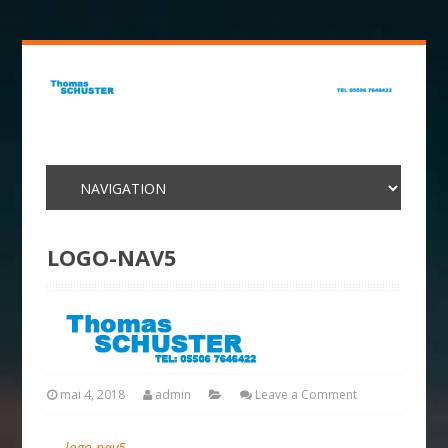
LOGO-NAV5
mai 4, 2018
admin
Leave a Comment
←
logo-nav5