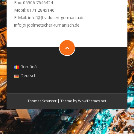
Fax: 05506 7646424
Mobil: 0171 2845146
E-Mail: info[@]traduceri-germania.de –
info[@]dolmetscher-rumänisch.de
Română
Deutsch
Thomas Schuster
|
Theme by WowThemes.net