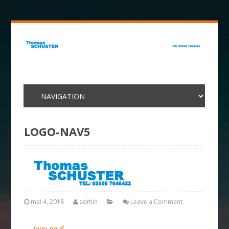
LOGO-NAV5
mai 4, 2018
admin
Leave a Comment
←
logo-nav5