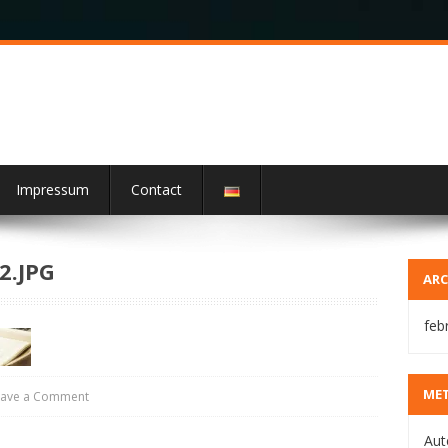
Impressum
Contact
.JPG
ARC
feb
ME
eave a Comment
Aut