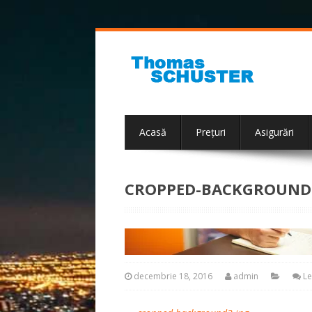
Acasă
Preţuri
Asigurări
CROPPED-BACKGROUND2
decembrie 18, 2016
admin
L