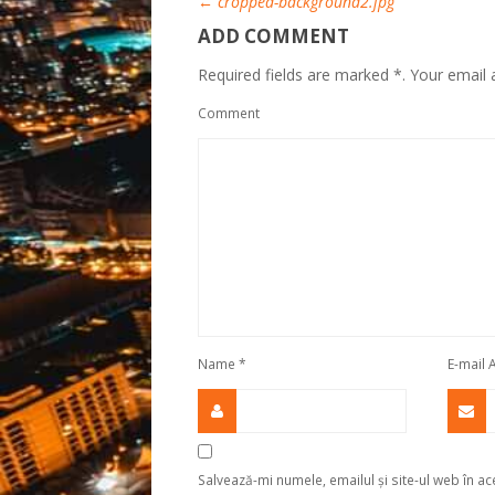
←
cropped-background2.jpg
ADD COMMENT
Required fields are marked *. Your email a
Comment
Name
*
E-mail
Salvează-mi numele, emailul și site-ul web în a