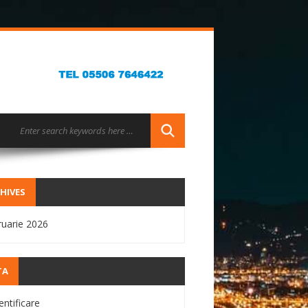
HIVES
ruarie 2026
TA
entificare