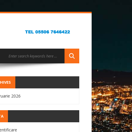
HIVES
ruarie 2026
TA
entificare