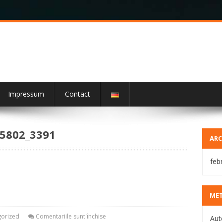
Impressum
Contact
5802_3391
ARC
feb
ME
orized
Comentariile sunt închise
Aut