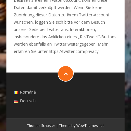
Besitzen Sie einen Twitter-Account, können diese
Daten damit verknüpft werden. Wenn Sie keine
Zuordnung dieser Daten zu Ihrem Twitter-Account
wünschen, loggen Sie sich bitte vor dem Besuch
unserer Seite bei Twitter aus. Interaktionen,
insbesondere das Anklicken eines „Re-Tweet“-Buttons
werden ebenfalls an Twitter weitergegeben. Mehr
erfahren Sie unter https://twitter.com/privacy.
Română
Deutsch
Thomas Schuster
|
Theme by WowThemes.net