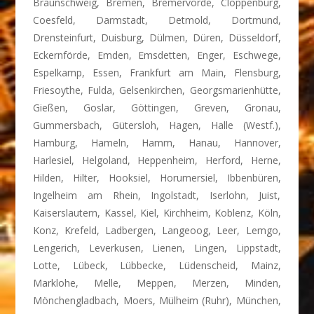
Braunschweig, Bremen, Bremervörde, Cloppenburg,
Coesfeld, Darmstadt, Detmold, Dortmund,
Drensteinfurt, Duisburg, Dülmen, Düren, Düsseldorf,
Eckernförde, Emden, Emsdetten, Enger, Eschwege,
Espelkamp, Essen, Frankfurt am Main, Flensburg,
Friesoythe, Fulda, Gelsenkirchen, Georgsmarienhütte,
Gießen, Goslar, Göttingen, Greven, Gronau,
Gummersbach, Gütersloh, Hagen, Halle (Westf.),
Hamburg, Hameln, Hamm, Hanau, Hannover,
Harlesiel, Helgoland, Heppenheim, Herford, Herne,
Hilden, Hilter, Hooksiel, Horumersiel, Ibbenbüren,
Ingelheim am Rhein, Ingolstadt, Iserlohn, Juist,
Kaiserslautern, Kassel, Kiel, Kirchheim, Koblenz, Köln,
Konz, Krefeld, Ladbergen, Langeoog, Leer, Lemgo,
Lengerich, Leverkusen, Lienen, Lingen, Lippstadt,
Lotte, Lübeck, Lübbecke, Lüdenscheid, Mainz,
Marklohe, Melle, Meppen, Merzen, Minden,
Mönchengladbach, Moers, Mülheim (Ruhr), München,